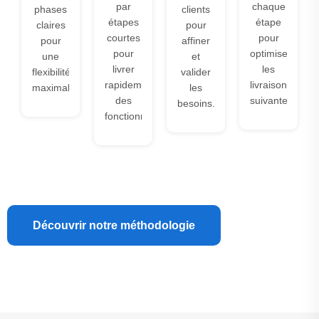
par
chaque
phases
clients
étapes
étape
claires
pour
courtes
pour
pour
affiner
pour
optimiser
une
et
livrer
les
flexibilité
valider
rapidement
livraisons
maximale.
les
des
suivantes.
besoins.
fonctionnalités.
Découvrir notre méthodologie