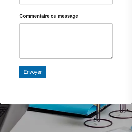
u
o
u
Commentaire ou message
Envoyer