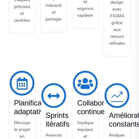
et
design
interactives
précises
ergonomiques
avec
et
et
rapidement.
FIGMA
partageables.
centrées.
grâce
aux
retours
utilisateurs.
Planification
Collaboration
adaptative
continue
Sprints
Améliora
itératifs
constant
Découpez
Impliquez
le projet
équipes
Avancez
Analysez
en
et