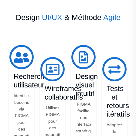
Design
UI/UX
& Méthode
Agile
Recherche
Design
utilisateur
visuel
Wireframes
Tests
intuitif
collaboratifs
et
Identifiez
besoins
retours
FIGMA
Utilisez
via
facilite
itératifs
FIGMA
FIGMA
des
pour
pour
interfaces
Adaptez
des
des
esthétiques
le
maquettes
maquettes