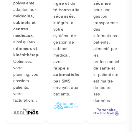
polyvalente
ligne
et de
sécurisé
adaptée aux
téléconsultation
pour une
médecins,
sécurisée
,
gestion
cabinets et
intégrée à
transparente
centres
votre
des
médicaux
,
système de
informations
ainsi qu’aux
gestion de
patients,
infirmiers et
cabinet
alimenté par
kinésithérapeutes
.
médical,
les
Optimisez
avec
professionnels
votre
rappels
de santé et
planning, vos
automatisés
le patient qui
dossiers
par SMS
est maître
patients,
envoyés aux
de toutes
votre
patients.
ses
facturation…
données.
Partenaire
Editeur
Partenaire